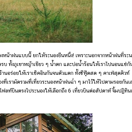
วงหน้าฝนแบบนี้ ยกให้ระนองยืนหนึ่ง! เพราะนอกจากหน้าฝนที่ระ
ือกครบ ทั้งภูเขาหญ้าเขียว ๆ น้ำตก และบ่อน้ำร้อนให้เราไปนอนแช่กั
านอร่อยให้เราเช็คอินกันจนตัวแตก ทั้งซีฟู้ดสด ๆ คาเฟ่สุดคิวท์
องที่เรามัดรวมที่เที่ยวระนองหน้าฝนฉ่ำ ๆ มาไว้ให้ไปตามรอยกันเ
ไฟลท์บินตรงไประนองให้เลือกถึง 6 เที่ยวบินต่อสัปดาห์ จิ้มปฏิทิน