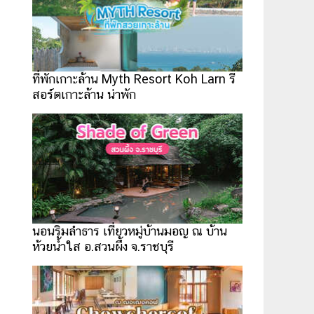
ที่พักเกาะล้าน Myth Resort Koh Larn รี
สอร์ตเกาะล้าน น่าพัก
นอนริมลำธาร เที่ยวหมู่บ้านมอญ ณ บ้าน
ห้วยน้ำใส อ.สวนผึ้ง จ.ราชบุรี