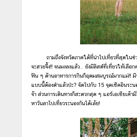
ถามถึงจังหวัดภาคใต้ที่น่าไปเที่ยวที่สุดในช่
จะสวยจึ้ง!! จนมงลงแล้ว… ยังมีลิสต์ที่เที่ยวให้เล
ฟิน ๆ ด้านอาหารการกินก็อุดมสมบูรณ์มากแม่!! มีร้
แบบนี้ต้องตำแล้วป่ะ? จัดไปกับ 15 จุดเช็คอินระน
จ้า ส่วนการเดินทางก็สะดวกสุด ๆ แอร์เอเชียเค้ามี
หาวันลาไปเที่ยวระนองกันได้เล้ย!