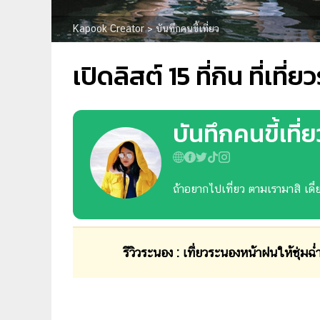
Kapook Creator
>
บันทึกคนขี้เที่ยว
เปิดลิสต์ 15 ที่กิน ที่เที
บันทึกคนขี้เที่ย
ถ้าอยากไปเที่ยว ตามเรามาสิ เดี๋ย
รีวิวระนอง : เที่ยวระนองหน้าฝนให้ชุ่มฉ่ำ