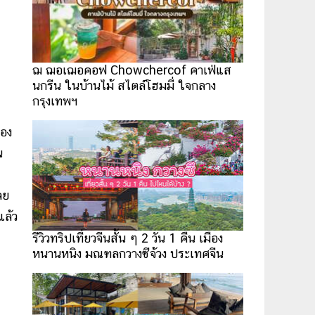
ฌ ฌอเฌอคอฟ Chowchercof คาเฟ่แส
นกรีน ในบ้านไม้ สไตล์โฮมมี่ ใจกลาง
กรุงเทพฯ
นอง
น
ลย
แล้ว
รีวิวทริปเที่ยวจีนสั้น ๆ 2 วัน 1 คืน เมือง
หนานหนิง มณฑลกวางซีจ้วง ประเทศจีน