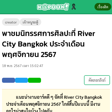
เรื่องฮิต
ข่าว-
creator
เจ้าหนูรถตู้
ความ
พาชมนิทรรศการศิลปะที่ River
รู้
City Bangkok ประจำเดือน
ข่าว
พฤศจิกายน 2567
ข่าว
18 พ.ย. 2567 เวลา 15:02:47
บันเทิง
ตรวจ
คัดลอกลิงก์
หวย
ผล
แนะนำงานอาร์ตดี ๆ จัดที่ River City Bangkok
บอล
ประจำเดือนพฤศจิกายน 2567 ใกล้สิ้นปีแบบนี้ มีงาน
สด
อะไรน่าสนใจบ้าง ไปดูกัน