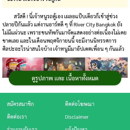
การ
สวัสดี ! นี่เจ้าหนูรถตู้เอง เผลอแป๊บเดียวก็เข้าสู่ช่วง
เงิน
ปลายปีกันแล้ว แต่งานอาร์ตดี ๆ ที่ River City Bangkok ยัง
การ
ไม่มีแผ่วนะ เพราะขนทัพกันมาจัดแสดงอย่างต่อเนื่องไม่เคย
ศึกษา
ขาดเลย และในเดือนพฤศจิกายนนี้ จะมีงานนิทรรศการ
ศิลปะอะไรน่าสนใจบ้าง เจ้าหนูมีมาอัปเดตเพื่อน ๆ กันแล้ว
บันเทิง
ดู
หนัง
ดูรูปภาพ และ เนื้อหาทั้งหมด
Music
Station
สมัครสมาชิก
ติดต่อโฆษณา
ละคร
ติดต่อเรา
Disclaimer
บันเทิง
ร่วมงานกับเรา
แจ้งปัญหา