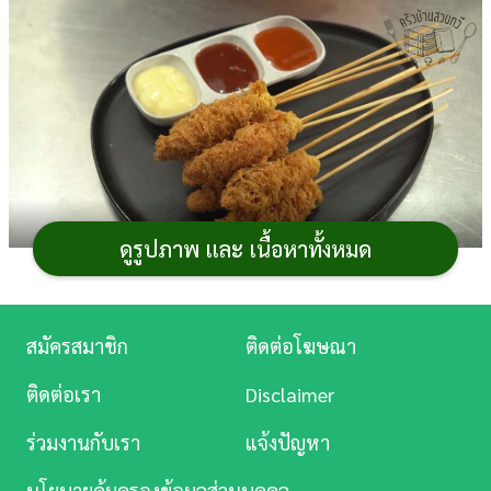
การ
เงิน
การ
ศึกษา
บันเทิง
ดูรูปภาพ และ เนื้อหาทั้งหมด
ดู
หนัง
ส่วนประกอบ
Music
สมัครสมาชิก
ติดต่อโฆษณา
กุ้ง (Size ขนาดตามต้องการ) 15 ตัว
Station
ไม้สำหรับเสียบ
ติดต่อเรา
Disclaimer
ไข่ไก่ 3 ฟอง
ละคร
น้ำ 80-100 มิลลิลิตร
ร่วมงานกับเรา
แจ้งปัญหา
บันเทิง
เกลือ 1/4 ช้อนชา
นโยบายคุ้มครองข้อมูลส่วนบุคคล