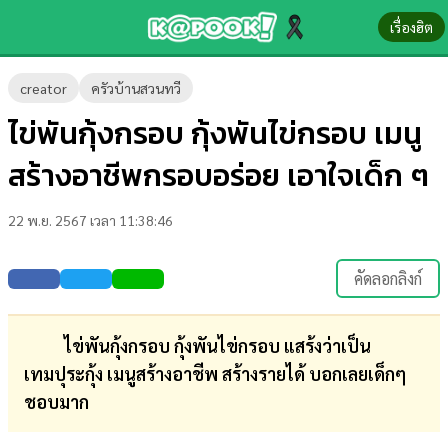
เรื่องฮิต
ข่าว-
creator
ครัวบ้านสวนทวี
ความ
ไข่พันกุ้งกรอบ กุ้งพันไข่กรอบ เมนู
รู้
สร้างอาชีพกรอบอร่อย เอาใจเด็ก ๆ
ข่าว
22 พ.ย. 2567 เวลา 11:38:46
ข่าว
บันเทิง
คัดลอกลิงก์
ตรวจ
หวย
ไข่พันกุ้งกรอบ กุ้งพันไข่กรอบ แสร้งว่าเป็น
เทมปุระกุ้ง เมนูสร้างอาชีพ สร้างรายได้ บอกเลยเด็กๆ
ผล
ชอบมาก
บอล
สด