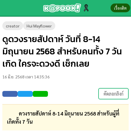
เรื่องฮิต
ข่าว-
creator
Hui Mayflower
ความ
ดูดวงรายสัปดาห์ วันที่ 8-14
รู้
มิถุนายน 2568 สำหรับคนทั้ง 7 วัน
ข่าว
เกิด ใครจะดวงดี เช็กเลย
ข่าว
16 มิ.ย. 2568 เวลา 14:35:36
บันเทิง
ตรวจ
คัดลอกลิงก์
หวย
ผล
ดวงรายสัปดาห์ 8-14 มิถุนายน 2568 สำหรับผู้ที่
บอล
เกิดทั้ง 7 วัน
สด