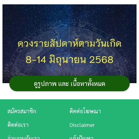
การ
เงิน
การ
ศึกษา
บันเทิง
ดู
หนัง
ดูรูปภาพ และ เนื้อหาทั้งหมด
Music
Station
สมัครสมาชิก
ติดต่อโฆษณา
ละคร
ติดต่อเรา
Disclaimer
บันเทิง
ร่วมงานกับเรา
แจ้งปัญหา