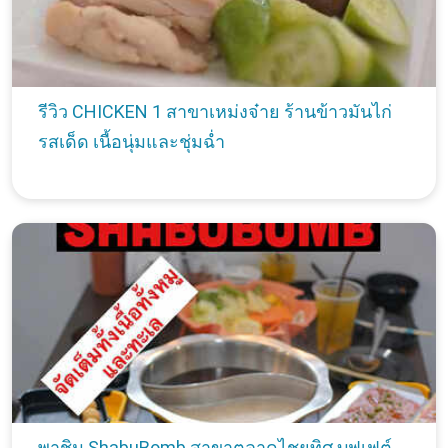
รีวิว CHICKEN 1 สาขาเหม่งจ๋าย ร้านข้าวมันไก่
รสเด็ด เนื้อนุ่มและชุ่มฉ่ำ
พาชิม ShabuBomb สาขาตลาดไชยทิศ บุฟเฟต์