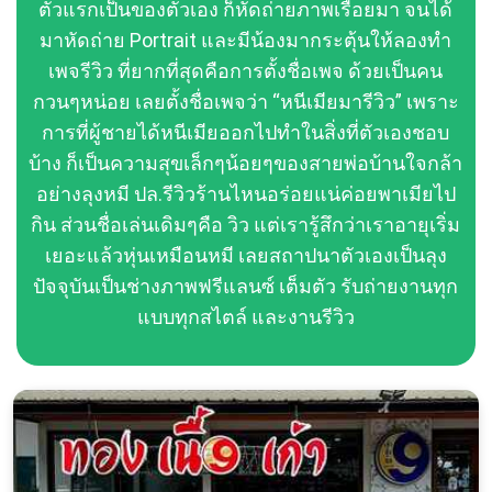
ตัวแรกเป็นของตัวเอง ก็หัดถ่ายภาพเรื่อยมา จนได้
มาหัดถ่าย Portrait และมีน้องมากระตุ้นให้ลองทำ
เพจรีวิว ที่ยากที่สุดคือการตั้งชื่อเพจ ด้วยเป็นคน
กวนๆหน่อย เลยตั้งชื่อเพจว่า “หนีเมียมารีวิว” เพราะ
การที่ผู้ชายได้หนีเมียออกไปทำในสิ่งที่ตัวเองชอบ
บ้าง ก็เป็นความสุขเล็กๆน้อยๆของสายพ่อบ้านใจกล้า
อย่างลุงหมี ปล.รีวิวร้านไหนอร่อยแน่ค่อยพาเมียไป
กิน ส่วนชื่อเล่นเดิมๆคือ วิว แต่เรารู้สึกว่าเราอายุเริ่ม
เยอะแล้วหุ่นเหมือนหมี เลยสถาปนาตัวเองเป็นลุง
ปัจจุบันเป็นช่างภาพฟรีแลนซ์ เต็มตัว รับถ่ายงานทุก
แบบทุกสไตล์ และงานรีวิว