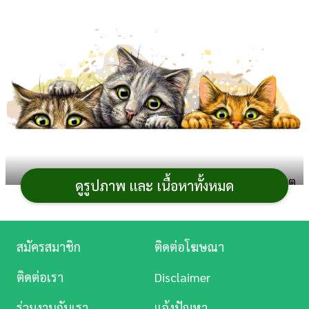
การ
เงิน
การ
ศึกษา
บันเทิง
ดู
หนัง
ในช่วงสงครามเย็น สหรัฐอเมริกาและสหภาพโซเวียต
ดูรูปภาพ และ เนื้อหาทั้งหมด
ต่างจับตามองอีกฝ่ายอย่างไม่ลดละ โดยถึงแม้ในช่วง
Music
สงครามโลกครั้งที่ 2 ทั้งสองชาติจะอยู่ฝ่ายเดียวกัน แต่ในยุค
Station
ของสงครามเย็นนี้ ต่างฝ่ายต่างไม่วางใจกันและกัน
สมัครสมาชิก
ติดต่อโฆษณา
ละคร
หนึ่งในโครงการที่ดูแปลกประหลาดของสหรัฐอเมริกา
ติดต่อเรา
Disclaimer
ที่พยายามจะล้วงความลับสหภาพโซเวียต ก็คือโครงการ
บันเทิง
ร่วมงานกับเรา
แจ้งปัญหา
“
Acoustic Kitty”
ซึ่งเป็นโครงการของ “ซีไอเอ (CIA)”