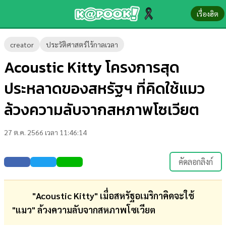
เรื่องฮิต
ข่าว-
creator
ประวัติศาสตร์ไร้กาลเวลา
ความ
Acoustic Kitty โครงการสุด
รู้
ประหลาดของสหรัฐฯ ที่คิดใช้แมว
ข่าว
ล้วงความลับจากสหภาพโซเวียต
ข่าว
27 ต.ค. 2566 เวลา 11:46:14
บันเทิง
ตรวจ
คัดลอกลิงก์
หวย
ผล
"Acoustic Kitty" เมื่อสหรัฐอเมริกาคิดจะใช้
บอล
"แมว" ล้วงความลับจากสหภาพโซเวียต
สด