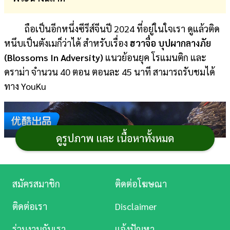
การ
ถือเป็นอีกหนึ่งซีรีส์จีนปี 2024 ที่อยู่ในใจเรา ดูแล้วติด
เงิน
หนึบเป็นตังเมก็ว่าได้ สำหรับเรื่อง
ฮวาจื่อ บุปผากลางภัย
การ
(Blossoms In Adversity)
แนวย้อนยุค โรแมนติก และ
ศึกษา
ดราม่า จำนวน 40 ตอน ตอนละ 45 นาที สามารถรับชมได้
ทาง YouKu
บันเทิง
ดู
หนัง
ดูรูปภาพ และ เนื้อหาทั้งหมด
Music
Station
สมัครสมาชิก
ติดต่อโฆษณา
ละคร
ติดต่อเรา
Disclaimer
บันเทิง
ร่วมงานกับเรา
แจ้งปัญหา