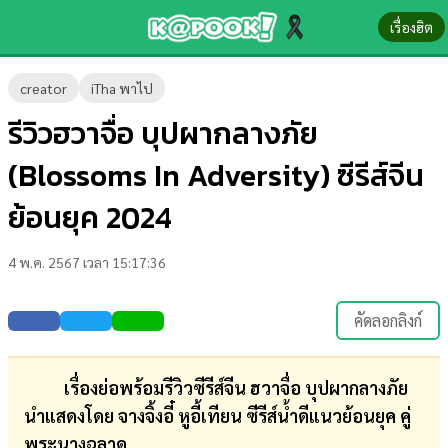
เรื่องฮิต
ข่าว-
creator
iTha พาไป
ความ
รีวิวฮวาจื่อ บุปผากลางภัย
รู้
(Blossoms In Adversity) ซีรีส์จีน
ข่าว
ย้อนยุค 2024
ข่าว
4 พ.ค. 2567 เวลา 15:17:36
บันเทิง
ตรวจ
คัดลอกลิงก์
หวย
ผล
เรื่องย่อพร้อมรีวิวซีรีส์จีน ฮวาจื่อ บุปผากลางภัย
บอล
นำแสดงโดย จางจิ้งอี๋ หูอี้เทียน ซีรีส์น้ำดีแนวย้อนยุค คู่
สด
พระนางฉลาด