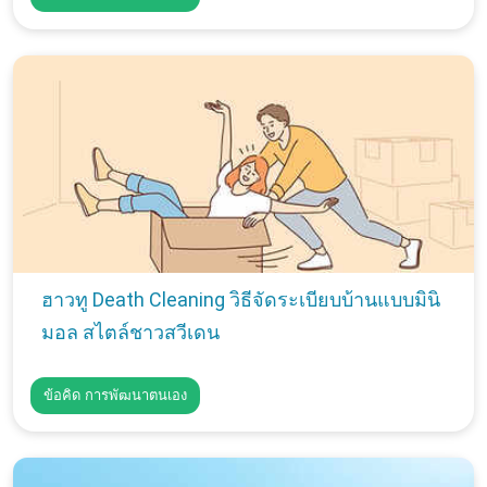
ฮาวทู Death Cleaning วิธีจัดระเบียบบ้านแบบมินิ
มอล สไตล์ชาวสวีเดน
ข้อคิด การพัฒนาตนเอง